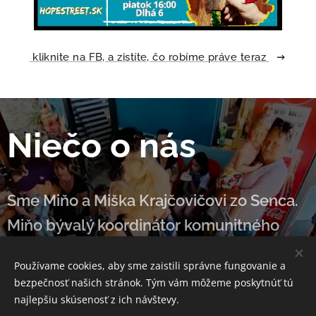
kliknite na FB, a zistíte, čo robíme práve teraz
Niečo o nás
Sme Miňo a Miška Krajčovičovi zo Senca.
Miňo bývalý koordinátor komunitného
centra v Armáde spásy a Miša bývalá
Používame cookies, aby sme zaistili správne fungovanie a
učiteľka angličtiny. Ako rodičia počas
bezpečnosť našich stránok. Tým vám môžeme poskytnúť tú
"covidových" rokov sme si uvedomili, že
najlepšiu skúsenosť z ich návštevy.